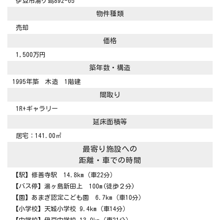
伊豆市湯ケ島892-65
物件種類
売却
価格
1,500万円
築年数・構造
1995年築 木造 1階建
間取り
1R+ギャラリー
延床面積等
居宅：141.00㎡
最寄り施設への
距離・車での時間
【駅】修善寺駅 14.8km（車22分）
【バス停】湯ヶ島新田上 100m(徒歩２分)
【園】あまぎ認定こども園 6.7km（車10分）
【小学校】天城小学校 9.4km（車14
分）