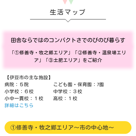
生活マップ
田舎ならではのコンパクトさでのびのび暮らす
「①修善寺・牧之郷エリア」
「➁修善寺・温泉場エリ
ア」
「③土肥エリア」
をご紹介
【伊豆市の主な施設】
病院：５院 こども園・保育園：7園
小学校：６校
中学校：３校
小中一貫校：１校
高校：１校
詳細はこちら
①修善寺・牧之郷エリア～市の中心地～