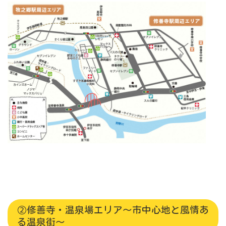
➁修善寺・温泉場エリア～市中心地と風情あ
る温泉街～